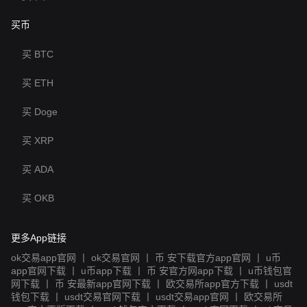
买币
买 BTC
买 ETH
买 Doge
买 XRP
买 ADA
买 OKB
更多App链接
ok交易app官网
丨
ok交易官网
丨
币 安下载官方app官网
丨
u币
app官网下载
丨
u币app下载
丨
币 安官方网app下载
丨
u币钱包官
网下载
丨
币 安最新app官网下载
丨
欧交易所app官方下载
丨
usdt
钱包下载
丨
usdt交易官网下载
丨
usdt交易app官网
丨
欧交易所